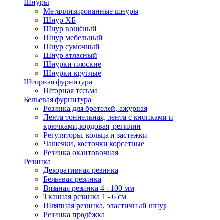
Шнуры
Металлизированные шнуры
Шнур ХБ
Шнур вощёный
Шнур мебельный
Шнур сумочный
Шнур атласный
Шнурки плоские
Шнурки круглые
Шторная фурнитура
Шторная тесьма
Бельевая фурнитура
Резинка для бретелей, ажурная
Лента тоннельная, лента с кнопками и
крючками,кордовая, регилин
Регуляторы, кольца и застежки
Чашечки, косточки корсетные
Резинка окантовочная
Резинка
Декоративная резинка
Бельевая резинка
Вязаная резинка 4 - 100 мм
Тканная резинка 1 - 6 см
Шляпная резинка, эластичный шнур
Резинка продёжка