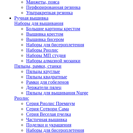
Манжеты, пояса
Перфорированная резинка
Ультракрепкая резинка
Ручная вышивка
Наборы для вышивания
Большие картины крестом
Вышивка крестом
Вышивка бисером
Наборы для бисероплетения
Наборы Риолис
Наборы МП студия
Наборы алмазной мозаики
Пяльцы, рамки, станки
Пяльцы круглые
Пяльцы квадратные
Рамки для гобеленов
Держатели пялец
Пяльцы для вышивания Nurge
Риолис
Серия Риолис Премиум
Серия Сотвори Сама
Серия Веселая пчелка
Частичная вышивка
Поделки и украшения
Наборы для бисероплетения