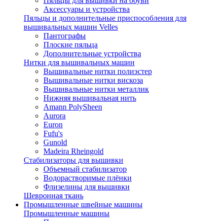
Пяльцы для вышивки на обуви
Аксессуары и устройства
Пяльцы и дополнительные приспособления для
вышивальных машин Velles
Пантографы
Плоские пяльца
Дополнительные устройства
Нитки для вышивальных машин
Вышивальные нитки полиэстер
Вышивальные нитки вискоза
Вышивальные нитки металлик
Нижняя вышивальная нить
Amann PolySheen
Aurora
Euron
Fufu's
Gunold
Madeira Rheingold
Стабилизаторы для вышивки
Объемный стабилизатор
Водорастворимые плёнки
Флизелины для вышивки
Шевронная ткань
Промышленные швейные машины
Промышленные машины