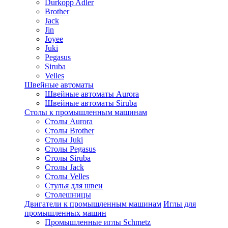
Durkopp Adler
Brother
Jack
Jin
Joyee
Juki
Pegasus
Siruba
Velles
Швейные автоматы
Швейные автоматы Aurora
Швейные автоматы Siruba
Столы к промышленным машинам
Столы Aurora
Столы Brother
Столы Juki
Столы Pegasus
Столы Siruba
Столы Jack
Столы Velles
Стулья для швеи
Столешницы
Двигатели к промышленным машинам
Иглы для
промышленных машин
Промышленные иглы Schmetz