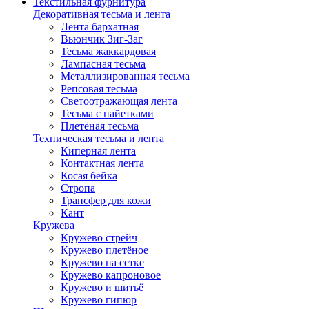
Текстильная фурнитура
Декоративная тесьма и лента
Лента бархатная
Вьюнчик Зиг-Заг
Тесьма жаккардовая
Лампасная тесьма
Металлизированная тесьма
Репсовая тесьма
Светоотражающая лента
Тесьма с пайетками
Плетёная тесьма
Техническая тесьма и лента
Киперная лента
Контактная лента
Косая бейка
Стропа
Трансфер для кожи
Кант
Кружева
Кружево стрейч
Кружево плетёное
Кружево на сетке
Кружево капроновое
Кружево и шитьё
Кружево гипюр