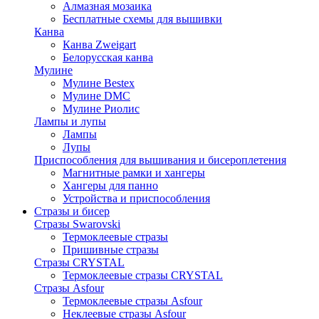
Алмазная мозаика
Бесплатные схемы для вышивки
Канва
Канва Zweigart
Белорусская канва
Мулине
Мулине Bestex
Мулине DMC
Мулине Риолис
Лампы и лупы
Лампы
Лупы
Приспособления для вышивания и бисероплетения
Магнитные рамки и хангеры
Хангеры для панно
Устройства и приспособления
Стразы и бисер
Стразы Swarovski
Термоклеевые стразы
Пришивные стразы
Стразы CRYSTAL
Термоклеевые стразы CRYSTAL
Стразы Asfour
Термоклеевые стразы Asfour
Неклеевые стразы Asfour