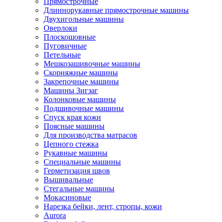
Прямострочные
Длиннорукавные прямострочные машины
Двухигольные машины
Оверлоки
Плоскошовные
Пуговичные
Петельные
Мешкозашивочные машины
Скорняжные машины
Закрепочные машины
Машины Зигзаг
Колонковые машины
Подшивочные машины
Спуск края кожи
Поясные машины
Для производства матрасов
Цепного стежка
Рукавные машины
Специальные машины
Герметизация швов
Вышивальные
Стегальные машины
Мокасиновые
Нарезка бейки, лент, стропы, кожи
Aurora