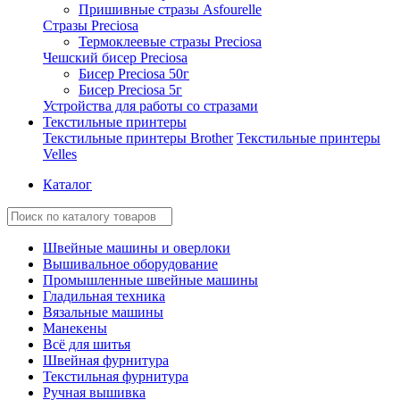
Пришивные стразы Asfourelle
Стразы Preciosa
Термоклеевые стразы Preciosa
Чешский бисер Preciosa
Бисер Preciosa 50г
Бисер Preciosa 5г
Устройства для работы со стразами
Текстильные принтеры
Текстильные принтеры Brother
Текстильные принтеры
Velles
Каталог
Швейные машины и оверлоки
Вышивальное оборудование
Промышленные швейные машины
Гладильная техника
Вязальные машины
Манекены
Всё для шитья
Швейная фурнитура
Текстильная фурнитура
Ручная вышивка