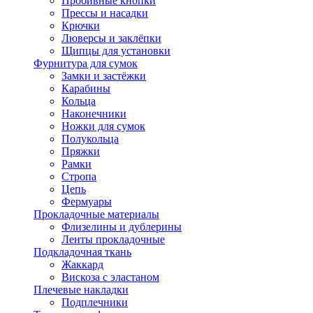
Пробивные кнопки
Прессы и насадки
Крючки
Люверсы и заклёпки
Щипцы для установки
Фурнитура для сумок
Замки и застёжки
Карабины
Кольца
Наконечники
Ножки для сумок
Полукольца
Пряжки
Рамки
Стропа
Цепь
Фермуары
Прокладочные материалы
Флизелины и дублерины
Ленты прокладочные
Подкладочная ткань
Жаккард
Вискоза с эластаном
Плечевые накладки
Подплечники