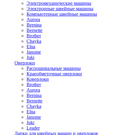
Электромеханические машины
Электронные швейные машины
Компьютерные швейные машины
Aurora
Bernina
Bernette
Brother
Chayka
Elna
Janome
Juki
Оверлоки
Распошивальные машины
Краеобметочные оверлоки
Коверлоки
Brother
Aurora
Bernina
Bernette
Chayka
Elna
Janome
Juki
Leader
Лапки для швейных машин и оверлоков