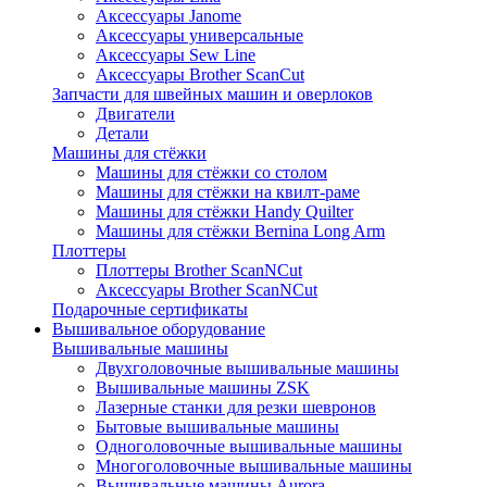
Аксессуары Janome
Аксессуары универсальные
Аксессуары Sew Line
Аксессуары Brother ScanCut
Запчасти для швейных машин и оверлоков
Двигатели
Детали
Машины для стёжки
Машины для стёжки со столом
Машины для стёжки на квилт-раме
Машины для стёжки Handy Quilter
Машины для стёжки Bernina Long Arm
Плоттеры
Плоттеры Brother ScanNCut
Аксессуары Brother ScanNCut
Подарочные сертификаты
Вышивальное оборудование
Вышивальные машины
Двухголовочные вышивальные машины
Вышивальные машины ZSK
Лазерные станки для резки шевронов
Бытовые вышивальные машины
Одноголовочные вышивальные машины
Многоголовочные вышивальные машины
Вышивальные машины Aurora