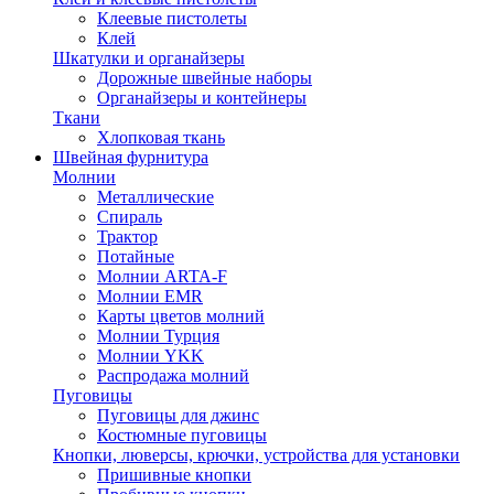
Клеевые пистолеты
Клей
Шкатулки и органайзеры
Дорожные швейные наборы
Органайзеры и контейнеры
Ткани
Хлопковая ткань
Швейная фурнитура
Молнии
Металлические
Спираль
Трактор
Потайные
Молнии ARTA-F
Молнии EMR
Карты цветов молний
Молнии Турция
Молнии YKK
Распродажа молний
Пуговицы
Пуговицы для джинс
Костюмные пуговицы
Кнопки, люверсы, крючки, устройства для установки
Пришивные кнопки