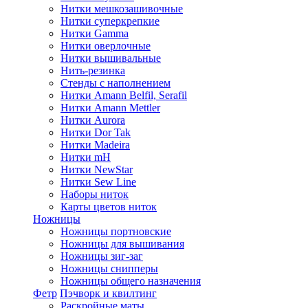
Нитки мешкозашивочные
Нитки суперкрепкие
Нитки Gamma
Нитки оверлочные
Нитки вышивальные
Нить-резинка
Стенды с наполнением
Нитки Amann Belfil, Serafil
Нитки Amann Mettler
Нитки Aurora
Нитки Dor Tak
Нитки Madeira
Нитки mH
Нитки NewStar
Нитки Sew Line
Наборы ниток
Карты цветов ниток
Ножницы
Ножницы портновские
Ножницы для вышивания
Ножницы зиг-заг
Ножницы снипперы
Ножницы общего назначения
Фетр
Пэчворк и квилтинг
Раскройные маты