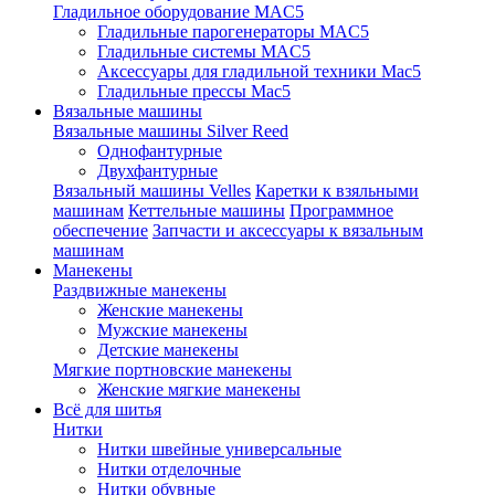
Гладильное оборудование MAC5
Гладильные парогенераторы MAC5
Гладильные системы MAC5
Аксессуары для гладильной техники Mac5
Гладильные прессы Mac5
Вязальные машины
Вязальные машины Silver Reed
Однофантурные
Двухфантурные
Вязальный машины Velles
Каретки к взяльными
машинам
Кеттельные машины
Программное
обеспечение
Запчасти и аксессуары к вязальным
машинам
Манекены
Раздвижные манекены
Женские манекены
Мужские манекены
Детские манекены
Мягкие портновские манекены
Женские мягкие манекены
Всё для шитья
Нитки
Нитки швейные универсальные
Нитки отделочные
Нитки обувные