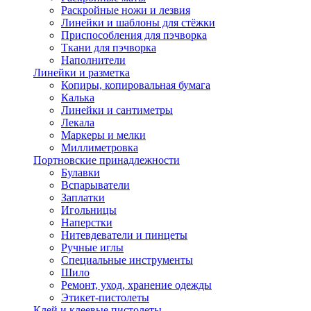
Раскройные ножи и лезвия
Линейки и шаблоны для стёжки
Приспособления для пэчворка
Ткани для пэчворка
Наполнители
Линейки и разметка
Копиры, копировальная бумага
Калька
Линейки и сантиметры
Лекала
Маркеры и мелки
Миллиметровка
Портновские принадлежности
Булавки
Вспарыватели
Заплатки
Игольницы
Наперстки
Нитевдеватели и пинцеты
Ручные иглы
Специальные инструменты
Шило
Ремонт, уход, хранение одежды
Этикет-пистолеты
Клей и клеевые пистолеты