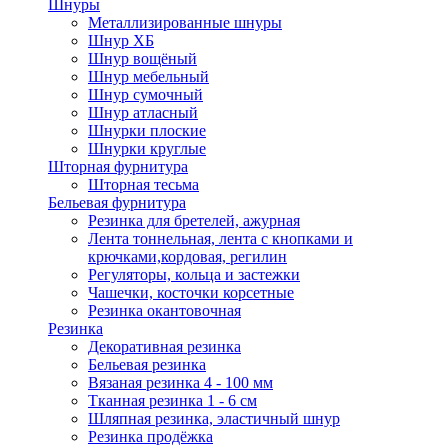
Шнуры
Металлизированные шнуры
Шнур ХБ
Шнур вощёный
Шнур мебельный
Шнур сумочный
Шнур атласный
Шнурки плоские
Шнурки круглые
Шторная фурнитура
Шторная тесьма
Бельевая фурнитура
Резинка для бретелей, ажурная
Лента тоннельная, лента с кнопками и
крючками,кордовая, регилин
Регуляторы, кольца и застежки
Чашечки, косточки корсетные
Резинка окантовочная
Резинка
Декоративная резинка
Бельевая резинка
Вязаная резинка 4 - 100 мм
Тканная резинка 1 - 6 см
Шляпная резинка, эластичный шнур
Резинка продёжка