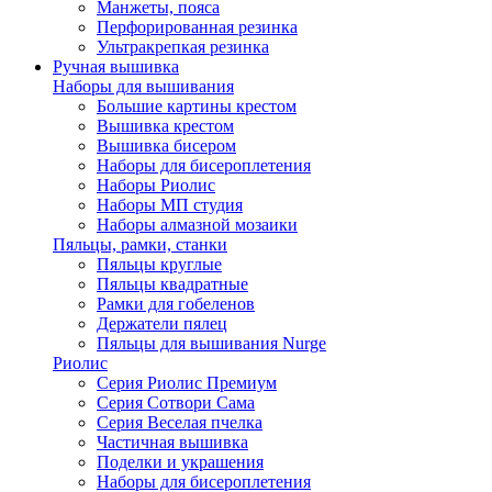
Манжеты, пояса
Перфорированная резинка
Ультракрепкая резинка
Ручная вышивка
Наборы для вышивания
Большие картины крестом
Вышивка крестом
Вышивка бисером
Наборы для бисероплетения
Наборы Риолис
Наборы МП студия
Наборы алмазной мозаики
Пяльцы, рамки, станки
Пяльцы круглые
Пяльцы квадратные
Рамки для гобеленов
Держатели пялец
Пяльцы для вышивания Nurge
Риолис
Серия Риолис Премиум
Серия Сотвори Сама
Серия Веселая пчелка
Частичная вышивка
Поделки и украшения
Наборы для бисероплетения