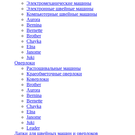
Электромеханические машины
Электронные швейные машины
Компьютерные швейные машины
Aurora
Bernina
Bernette
Brother
Chayka
Elna
Janome
Juki
Оверлоки
Распошивальные машины
Краеобметочные оверлоки
Коверлоки
Brother
Aurora
Bernina
Bernette
Chayka
Elna
Janome
Juki
Leader
Лапки для швейных машин и оверлоков