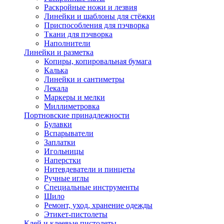
Раскройные ножи и лезвия
Линейки и шаблоны для стёжки
Приспособления для пэчворка
Ткани для пэчворка
Наполнители
Линейки и разметка
Копиры, копировальная бумага
Калька
Линейки и сантиметры
Лекала
Маркеры и мелки
Миллиметровка
Портновские принадлежности
Булавки
Вспарыватели
Заплатки
Игольницы
Наперстки
Нитевдеватели и пинцеты
Ручные иглы
Специальные инструменты
Шило
Ремонт, уход, хранение одежды
Этикет-пистолеты
Клей и клеевые пистолеты