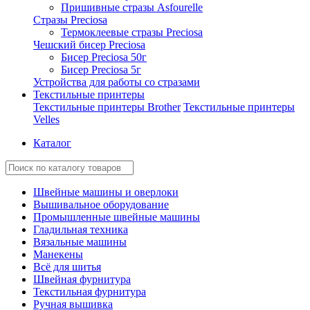
Пришивные стразы Asfourelle
Стразы Preciosa
Термоклеевые стразы Preciosa
Чешский бисер Preciosa
Бисер Preciosa 50г
Бисер Preciosa 5г
Устройства для работы со стразами
Текстильные принтеры
Текстильные принтеры Brother
Текстильные принтеры
Velles
Каталог
Швейные машины и оверлоки
Вышивальное оборудование
Промышленные швейные машины
Гладильная техника
Вязальные машины
Манекены
Всё для шитья
Швейная фурнитура
Текстильная фурнитура
Ручная вышивка