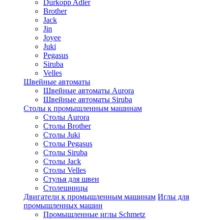
Durkopp Adler
Brother
Jack
Jin
Joyee
Juki
Pegasus
Siruba
Velles
Швейные автоматы
Швейные автоматы Aurora
Швейные автоматы Siruba
Столы к промышленным машинам
Столы Aurora
Столы Brother
Столы Juki
Столы Pegasus
Столы Siruba
Столы Jack
Столы Velles
Стулья для швеи
Столешницы
Двигатели к промышленным машинам
Иглы для
промышленных машин
Промышленные иглы Schmetz