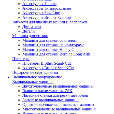
Аксессуары Janome
Аксессуары универсальные
Аксессуары Sew Line
Аксессуары Brother ScanCut
Запчасти для швейных машин и оверлоков
Двигатели
Детали
Машины для стёжки
Машины для стёжки со столом
Машины для стёжки на квилт-раме
Машины для стёжки Handy Quilter
Машины для стёжки Bernina Long Arm
Плоттеры
Плоттеры Brother ScanNCut
Аксессуары Brother ScanNCut
Подарочные сертификаты
Вышивальное оборудование
Вышивальные машины
Двухголовочные вышивальные машины
Вышивальные машины ZSK
Лазерные станки для резки шевронов
Бытовые вышивальные машины
Одноголовочные вышивальные машины
Многоголовочные вышивальные машины
Вышивальные машины Aurora