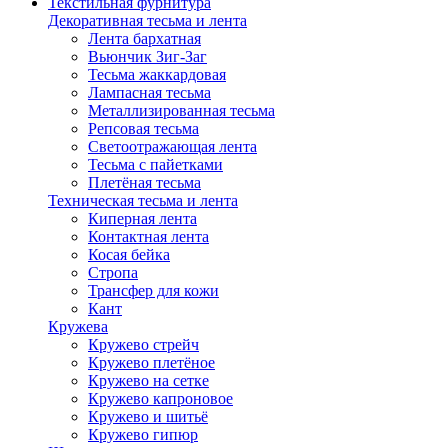
Текстильная фурнитура
Декоративная тесьма и лента
Лента бархатная
Вьюнчик Зиг-Заг
Тесьма жаккардовая
Лампасная тесьма
Металлизированная тесьма
Репсовая тесьма
Светоотражающая лента
Тесьма с пайетками
Плетёная тесьма
Техническая тесьма и лента
Киперная лента
Контактная лента
Косая бейка
Стропа
Трансфер для кожи
Кант
Кружева
Кружево стрейч
Кружево плетёное
Кружево на сетке
Кружево капроновое
Кружево и шитьё
Кружево гипюр