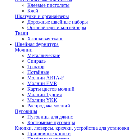
Клеевые пистолеты
Клей
Шкатулки и органайзеры
Дорожные швейные наборы
Органайзеры и контейнеры
Ткани
Хлопковая ткань
Швейная фурнитура
Молнии
Металлические
Спираль
Трактор
Потайные
Молнии ARTA-F
Молнии EMR
Карты цветов молний
Молнии Турция
Молнии YKK
Распродажа молний
Пуговицы
Пуговицы для джинс
Костюмные пуговицы
Кнопки, люверсы, крючки, устройства для установки
Пришивные кнопки