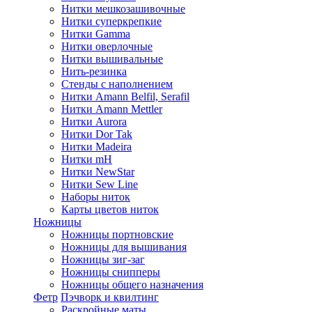
Нитки мешкозашивочные
Нитки суперкрепкие
Нитки Gamma
Нитки оверлочные
Нитки вышивальные
Нить-резинка
Стенды с наполнением
Нитки Amann Belfil, Serafil
Нитки Amann Mettler
Нитки Aurora
Нитки Dor Tak
Нитки Madeira
Нитки mH
Нитки NewStar
Нитки Sew Line
Наборы ниток
Карты цветов ниток
Ножницы
Ножницы портновские
Ножницы для вышивания
Ножницы зиг-заг
Ножницы снипперы
Ножницы общего назначения
Фетр
Пэчворк и квилтинг
Раскройные маты