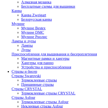
Алмазная мозаика
Бесплатные схемы для вышивки
Канва
Канва Zweigart
Белорусская канва
Мулине
Мулине Bestex
Мулине DMC
Мулине Риолис
Лампы и лупы
Лампы
Лупы
Приспособления для вышивания и бисероплетения
Магнитные рамки и хангеры
Хангеры для панно
Устройства и приспособления
Стразы и бисер
Стразы Swarovski
Термоклеевые стразы
Пришивные стразы
Стразы CRYSTAL
Термоклеевые стразы CRYSTAL
Стразы Asfour
Термоклеевые стразы Asfour
Неклеевые стразы Asfour