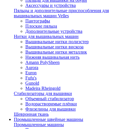
Пяльцы для вышивки на обуви
Аксессуары и устройства
Пяльцы и дополнительные приспособления для
вышивальных машин Velles
Пантографы
Плоские пяльца
Дополнительные устройства
Нитки для вышивальных машин
Вышивальные нитки полиэстер
Вышивальные нитки вискоза
Вышивальные нитки металлик
Нижняя вышивальная нить
Amann PolySheen
Aurora
Euron
Fufu's
Gunold
Madeira Rheingold
Стабилизаторы для вышивки
Объемный стабилизатор
Водорастворимые плёнки
Флизелины для вышивки
Шевронная ткань
Промышленные швейные машины
Промышленные машины