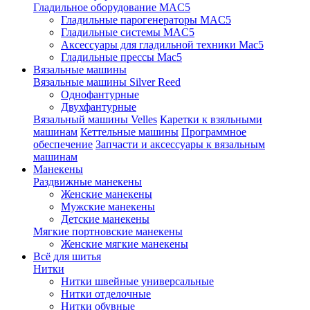
Гладильное оборудование MAC5
Гладильные парогенераторы MAC5
Гладильные системы MAC5
Аксессуары для гладильной техники Mac5
Гладильные прессы Mac5
Вязальные машины
Вязальные машины Silver Reed
Однофантурные
Двухфантурные
Вязальный машины Velles
Каретки к взяльными
машинам
Кеттельные машины
Программное
обеспечение
Запчасти и аксессуары к вязальным
машинам
Манекены
Раздвижные манекены
Женские манекены
Мужские манекены
Детские манекены
Мягкие портновские манекены
Женские мягкие манекены
Всё для шитья
Нитки
Нитки швейные универсальные
Нитки отделочные
Нитки обувные