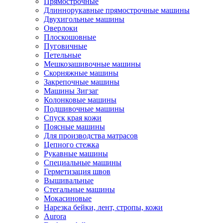
Прямострочные
Длиннорукавные прямострочные машины
Двухигольные машины
Оверлоки
Плоскошовные
Пуговичные
Петельные
Мешкозашивочные машины
Скорняжные машины
Закрепочные машины
Машины Зигзаг
Колонковые машины
Подшивочные машины
Спуск края кожи
Поясные машины
Для производства матрасов
Цепного стежка
Рукавные машины
Специальные машины
Герметизация швов
Вышивальные
Стегальные машины
Мокасиновые
Нарезка бейки, лент, стропы, кожи
Aurora