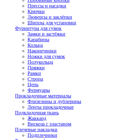
Пробивные кнопки
Прессы и насадки
Крючки
Люверсы и заклёпки
Щипцы для установки
Фурнитура для сумок
Замки и застёжки
Карабины
Кольца
Наконечники
Ножки для сумок
Полукольца
Пряжки
Рамки
Стропа
Цепь
Фермуары
Прокладочные материалы
Флизелины и дублерины
Ленты прокладочные
Подкладочная ткань
Жаккард
Вискоза с эластаном
Плечевые накладки
Подплечники