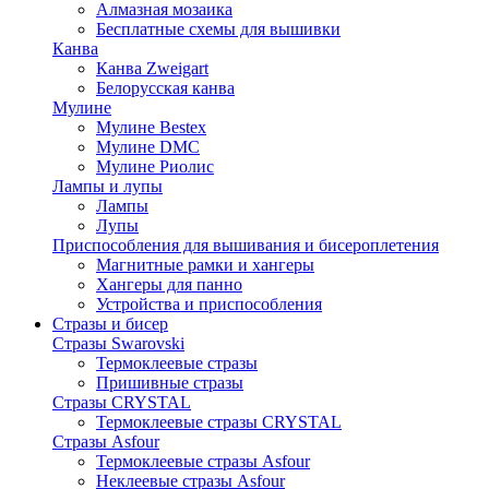
Алмазная мозаика
Бесплатные схемы для вышивки
Канва
Канва Zweigart
Белорусская канва
Мулине
Мулине Bestex
Мулине DMC
Мулине Риолис
Лампы и лупы
Лампы
Лупы
Приспособления для вышивания и бисероплетения
Магнитные рамки и хангеры
Хангеры для панно
Устройства и приспособления
Стразы и бисер
Стразы Swarovski
Термоклеевые стразы
Пришивные стразы
Стразы CRYSTAL
Термоклеевые стразы CRYSTAL
Стразы Asfour
Термоклеевые стразы Asfour
Неклеевые стразы Asfour