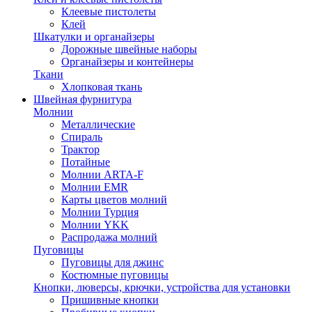
Клеевые пистолеты
Клей
Шкатулки и органайзеры
Дорожные швейные наборы
Органайзеры и контейнеры
Ткани
Хлопковая ткань
Швейная фурнитура
Молнии
Металлические
Спираль
Трактор
Потайные
Молнии ARTA-F
Молнии EMR
Карты цветов молний
Молнии Турция
Молнии YKK
Распродажа молний
Пуговицы
Пуговицы для джинс
Костюмные пуговицы
Кнопки, люверсы, крючки, устройства для установки
Пришивные кнопки