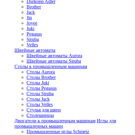
Durkopp Adler
Brother
Jack
Jin
Joyee
Juki
Pegasus
Siruba
Velles
Швейные автоматы
Швейные автоматы Aurora
Швейные автоматы Siruba
Столы к промышленным машинам
Столы Aurora
Столы Brother
Столы Juki
Столы Pegasus
Столы Siruba
Столы Jack
Столы Velles
Стулья для швеи
Столешницы
Двигатели к промышленным машинам
Иглы для
промышленных машин
Промышленные иглы Schmetz