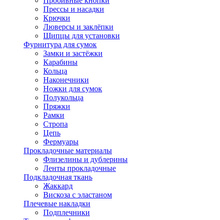
Пробивные кнопки
Прессы и насадки
Крючки
Люверсы и заклёпки
Щипцы для установки
Фурнитура для сумок
Замки и застёжки
Карабины
Кольца
Наконечники
Ножки для сумок
Полукольца
Пряжки
Рамки
Стропа
Цепь
Фермуары
Прокладочные материалы
Флизелины и дублерины
Ленты прокладочные
Подкладочная ткань
Жаккард
Вискоза с эластаном
Плечевые накладки
Подплечники