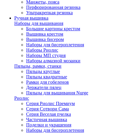
Манжеты, пояса
Перфорированная резинка
Ультракрепкая резинка
Ручная вышивка
Наборы для вышивания
Большие картины крестом
Вышивка крестом
Вышивка бисером
Наборы для бисероплетения
Наборы Риолис
Наборы МП студия
Наборы алмазной мозаики
Пяльцы, рамки, станки
Пяльцы круглые
Пяльцы квадратные
Рамки для гобеленов
Держатели пялец
Пяльцы для вышивания Nurge
Риолис
Серия Риолис Премиум
Серия Сотвори Сама
Серия Веселая пчелка
Частичная вышивка
Поделки и украшения
Наборы для бисероплетения