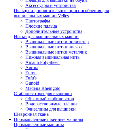
Пяльцы для вышивки на обуви
Аксессуары и устройства
Пяльцы и дополнительные приспособления для
вышивальных машин Velles
Пантографы
Плоские пяльца
Дополнительные устройства
Нитки для вышивальных машин
Вышивальные нитки полиэстер
Вышивальные нитки вискоза
Вышивальные нитки металлик
Нижняя вышивальная нить
Amann PolySheen
Aurora
Euron
Fufu's
Gunold
Madeira Rheingold
Стабилизаторы для вышивки
Объемный стабилизатор
Водорастворимые плёнки
Флизелины для вышивки
Шевронная ткань
Промышленные швейные машины
Промышленные машины