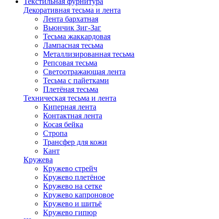
Текстильная фурнитура
Декоративная тесьма и лента
Лента бархатная
Вьюнчик Зиг-Заг
Тесьма жаккардовая
Лампасная тесьма
Металлизированная тесьма
Репсовая тесьма
Светоотражающая лента
Тесьма с пайетками
Плетёная тесьма
Техническая тесьма и лента
Киперная лента
Контактная лента
Косая бейка
Стропа
Трансфер для кожи
Кант
Кружева
Кружево стрейч
Кружево плетёное
Кружево на сетке
Кружево капроновое
Кружево и шитьё
Кружево гипюр