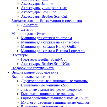
Аксессуары Janome
Аксессуары универсальные
Аксессуары Sew Line
Аксессуары Brother ScanCut
Запчасти для швейных машин и оверлоков
Двигатели
Детали
Машины для стёжки
Машины для стёжки со столом
Машины для стёжки на квилт-раме
Машины для стёжки Handy Quilter
Машины для стёжки Bernina Long Arm
Плоттеры
Плоттеры Brother ScanNCut
Аксессуары Brother ScanNCut
Подарочные сертификаты
Вышивальное оборудование
Вышивальные машины
Двухголовочные вышивальные машины
Вышивальные машины ZSK
Лазерные станки для резки шевронов
Бытовые вышивальные машины
Одноголовочные вышивальные машины
Многоголовочные вышивальные машины
Вышивальные машины Aurora