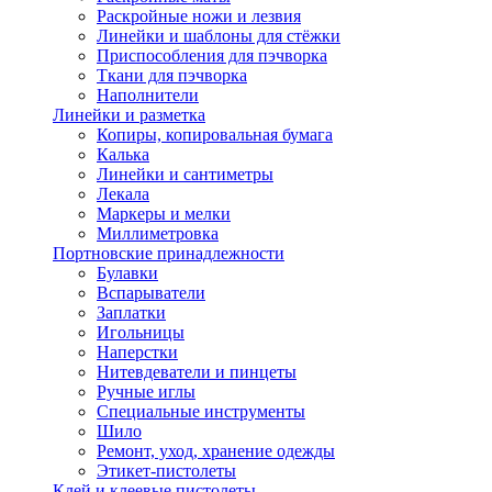
Раскройные ножи и лезвия
Линейки и шаблоны для стёжки
Приспособления для пэчворка
Ткани для пэчворка
Наполнители
Линейки и разметка
Копиры, копировальная бумага
Калька
Линейки и сантиметры
Лекала
Маркеры и мелки
Миллиметровка
Портновские принадлежности
Булавки
Вспарыватели
Заплатки
Игольницы
Наперстки
Нитевдеватели и пинцеты
Ручные иглы
Специальные инструменты
Шило
Ремонт, уход, хранение одежды
Этикет-пистолеты
Клей и клеевые пистолеты