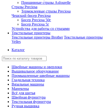
Пришивные стразы Asfourelle
Стразы Preciosa
Термоклеевые стразы Preciosa
Чешский бисер Preciosa
Бисер Preciosa 50г
Бисер Preciosa 5г
Устройства для работы со стразами
Текстильные принтеры
Текстильные принтеры Brother
Текстильные принтеры
Velles
Каталог
Швейные машины и оверлоки
Вышивальное оборудование
Промышленные швейные машины
Гладильная техника
Вязальные машины
Манекены
Всё для шитья
Швейная фурнитура
Текстильная фурнитура
Ручная вышивка