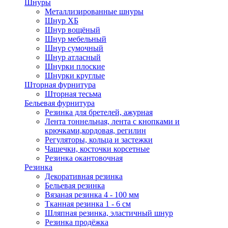
Шнуры
Металлизированные шнуры
Шнур ХБ
Шнур вощёный
Шнур мебельный
Шнур сумочный
Шнур атласный
Шнурки плоские
Шнурки круглые
Шторная фурнитура
Шторная тесьма
Бельевая фурнитура
Резинка для бретелей, ажурная
Лента тоннельная, лента с кнопками и
крючками,кордовая, регилин
Регуляторы, кольца и застежки
Чашечки, косточки корсетные
Резинка окантовочная
Резинка
Декоративная резинка
Бельевая резинка
Вязаная резинка 4 - 100 мм
Тканная резинка 1 - 6 см
Шляпная резинка, эластичный шнур
Резинка продёжка