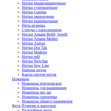
Нитки мешкозашивочные
Нитки суперкрепкие
Нитки Gamma
Нитки оверлочные
Нитки вышивальные
Нить-резинка
Стенды с наполнением
Нитки Amann Belfil, Serafil
Нитки Amann Mettler
Нитки Aurora
Нитки Dor Tak
Нитки Madeira
Нитки mH
Нитки NewStar
Нитки Sew Line
Наборы ниток
Карты цветов ниток
Ножницы
Ножницы портновские
Ножницы для вышивания
Ножницы зиг-заг
Ножницы снипперы
Ножницы общего назначения
Фетр
Пэчворк и квилтинг
Раскройные маты