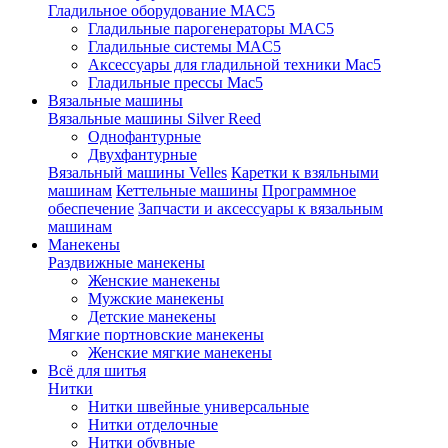
Гладильное оборудование MAC5
Гладильные парогенераторы MAC5
Гладильные системы MAC5
Аксессуары для гладильной техники Mac5
Гладильные прессы Mac5
Вязальные машины
Вязальные машины Silver Reed
Однофантурные
Двухфантурные
Вязальный машины Velles
Каретки к взяльными
машинам
Кеттельные машины
Программное
обеспечение
Запчасти и аксессуары к вязальным
машинам
Манекены
Раздвижные манекены
Женские манекены
Мужские манекены
Детские манекены
Мягкие портновские манекены
Женские мягкие манекены
Всё для шитья
Нитки
Нитки швейные универсальные
Нитки отделочные
Нитки обувные