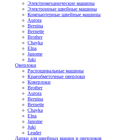
Электромеханические машины
Электронные швейные машины
Компьютерные швейные машины
Aurora
Bernina
Bernette
Brother
Chayka
Elna
Janome
Juki
Оверлоки
Распошивальные машины
Краеобметочные оверлоки
Коверлоки
Brother
Aurora
Bernina
Bernette
Chayka
Elna
Janome
Juki
Leader
Лапки для швейных машин и оверлоков