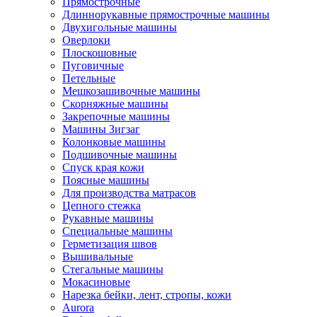
Прямострочные
Длиннорукавные прямострочные машины
Двухигольные машины
Оверлоки
Плоскошовные
Пуговичные
Петельные
Мешкозашивочные машины
Скорняжные машины
Закрепочные машины
Машины Зигзаг
Колонковые машины
Подшивочные машины
Спуск края кожи
Поясные машины
Для производства матрасов
Цепного стежка
Рукавные машины
Специальные машины
Герметизация швов
Вышивальные
Стегальные машины
Мокасиновые
Нарезка бейки, лент, стропы, кожи
Aurora