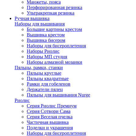
Манжеты, пояса
Перфорированная резинка
Ультракрепкая резинка
Ручная вышивка
Наборы для вышивания
Большие картины крестом
Вышивка крестом
Вышивка бисером
Наборы для бисероплетения
Наборы Риолис
Наборы МП студия
Наборы алмазной мозаики
Пяльцы, рамки, станки
Пяльцы круглые
Пяльцы квадратные
Рамки для гобеленов
Держатели пялец
Пяльцы для вышивания Nurge
Риолис
Серия Риолис Премиум
Серия Сотвори Сама
Серия Веселая пчелка
Частичная вышивка
Поделки и украшения
Наборы для бисероплетения