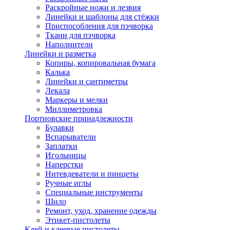
Раскройные ножи и лезвия
Линейки и шаблоны для стёжки
Приспособления для пэчворка
Ткани для пэчворка
Наполнители
Линейки и разметка
Копиры, копировальная бумага
Калька
Линейки и сантиметры
Лекала
Маркеры и мелки
Миллиметровка
Портновские принадлежности
Булавки
Вспарыватели
Заплатки
Игольницы
Наперстки
Нитевдеватели и пинцеты
Ручные иглы
Специальные инструменты
Шило
Ремонт, уход, хранение одежды
Этикет-пистолеты
Клей и клеевые пистолеты