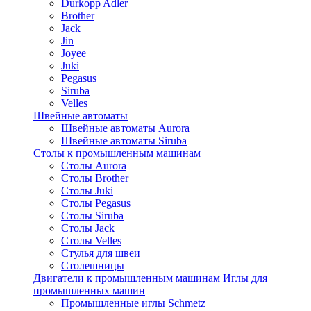
Durkopp Adler
Brother
Jack
Jin
Joyee
Juki
Pegasus
Siruba
Velles
Швейные автоматы
Швейные автоматы Aurora
Швейные автоматы Siruba
Столы к промышленным машинам
Столы Aurora
Столы Brother
Столы Juki
Столы Pegasus
Столы Siruba
Столы Jack
Столы Velles
Стулья для швеи
Столешницы
Двигатели к промышленным машинам
Иглы для
промышленных машин
Промышленные иглы Schmetz