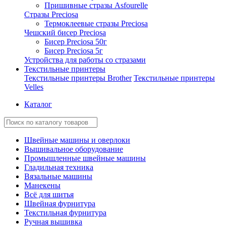
Пришивные стразы Asfourelle
Стразы Preciosa
Термоклеевые стразы Preciosa
Чешский бисер Preciosa
Бисер Preciosa 50г
Бисер Preciosa 5г
Устройства для работы со стразами
Текстильные принтеры
Текстильные принтеры Brother
Текстильные принтеры
Velles
Каталог
Швейные машины и оверлоки
Вышивальное оборудование
Промышленные швейные машины
Гладильная техника
Вязальные машины
Манекены
Всё для шитья
Швейная фурнитура
Текстильная фурнитура
Ручная вышивка