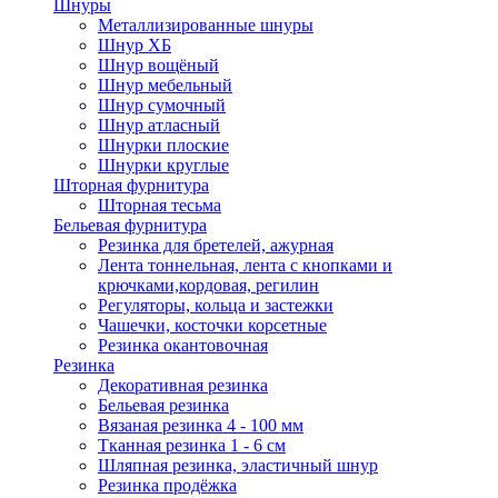
Шнуры
Металлизированные шнуры
Шнур ХБ
Шнур вощёный
Шнур мебельный
Шнур сумочный
Шнур атласный
Шнурки плоские
Шнурки круглые
Шторная фурнитура
Шторная тесьма
Бельевая фурнитура
Резинка для бретелей, ажурная
Лента тоннельная, лента с кнопками и
крючками,кордовая, регилин
Регуляторы, кольца и застежки
Чашечки, косточки корсетные
Резинка окантовочная
Резинка
Декоративная резинка
Бельевая резинка
Вязаная резинка 4 - 100 мм
Тканная резинка 1 - 6 см
Шляпная резинка, эластичный шнур
Резинка продёжка