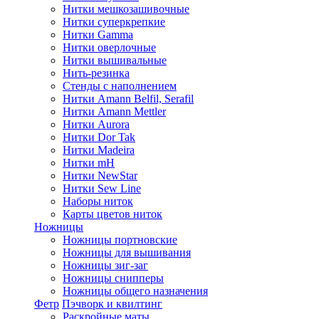
Нитки мешкозашивочные
Нитки суперкрепкие
Нитки Gamma
Нитки оверлочные
Нитки вышивальные
Нить-резинка
Стенды с наполнением
Нитки Amann Belfil, Serafil
Нитки Amann Mettler
Нитки Aurora
Нитки Dor Tak
Нитки Madeira
Нитки mH
Нитки NewStar
Нитки Sew Line
Наборы ниток
Карты цветов ниток
Ножницы
Ножницы портновские
Ножницы для вышивания
Ножницы зиг-заг
Ножницы снипперы
Ножницы общего назначения
Фетр
Пэчворк и квилтинг
Раскройные маты