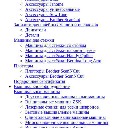
Аксессуары Janome
Аксессуары универсальные
Аксессуары Sew Line
Аксессуары Brother ScanCut
Запчасти для швейных машин и оверлоков
Двигатели
Детали
Машины для стёжки
Машины для стёжки со столом
Машины для стёжки на квилт-раме
Машины для стёжки Handy Quilter
Машины для стёжки Bernina Long Arm
Плоттеры
Плоттеры Brother ScanNCut
Аксессуары Brother ScanNCut
Подарочные сертификаты
Вышивальное оборудование
Вышивальные машины
Двухголовочные вышивальные машины
Вышивальные машины ZSK
Лазерные станки для резки шевронов
Бытовые вышивальные машины
Одноголовочные вышивальные машины
Многоголовочные вышивальные машины
Вышивальные машины Aurora