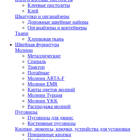
Клеевые пистолеты
Клей
Шкатулки и органайзеры
Дорожные швейные наборы
Органайзеры и контейнеры
Ткани
Хлопковая ткань
Швейная фурнитура
Молнии
Металлические
Спираль
Трактор
Потайные
Молнии ARTA-F
Молнии EMR
Карты цветов молний
Молнии Турция
Молнии YKK
Распродажа молний
Пуговицы
Пуговицы для джинс
Костюмные пуговицы
Кнопки, люверсы, крючки, устройства для установки
Пришивные кнопки