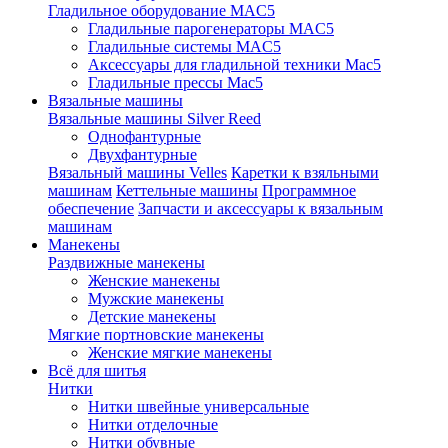
Гладильное оборудование MAC5
Гладильные парогенераторы MAC5
Гладильные системы MAC5
Аксессуары для гладильной техники Mac5
Гладильные прессы Mac5
Вязальные машины
Вязальные машины Silver Reed
Однофантурные
Двухфантурные
Вязальный машины Velles
Каретки к взяльными
машинам
Кеттельные машины
Программное
обеспечение
Запчасти и аксессуары к вязальным
машинам
Манекены
Раздвижные манекены
Женские манекены
Мужские манекены
Детские манекены
Мягкие портновские манекены
Женские мягкие манекены
Всё для шитья
Нитки
Нитки швейные универсальные
Нитки отделочные
Нитки обувные