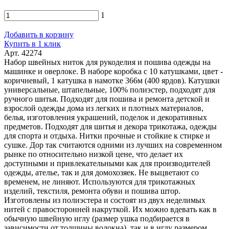
1
Добавить в корзину
Купить в 1 клик
Арт. 42274
Набор швейных ниток для рукоделия и пошива одежды на
машинке и оверлоке. В наборе коробка с 10 катушками, цвет -
коричневый, 1 катушка в намотке 366м (400 ярдов). Катушки
универсальные, штапельные, 100% полиэстер, подходят для
ручного шитья. Подходят для пошива и ремонта детской и
взрослой одежды дома из легких и плотных материалов,
белья, изготовления украшений, поделок и декоративных
предметов. Подходят для шитья и декора трикотажа, одежды
для спорта и отдыха. Нитки прочные и стойкие к стирке и
сушке. Дор так считаются одними из лучших на современном
рынке по относительно низкой цене, что делает их
доступными и привлекательными как для производителей
одежды, ателье, так и для домохозяек. Не выцветают со
временем, не линяют. Используются для трикотажных
изделий, текстиля, ремонта обуви и пошива штор.
Изготовлены из полиэстера и состоят из двух неделимых
нитей с правосторонней накруткой. Их можно вдевать как в
обычную швейную иглу (размер ушка подбирается в
зависимости от толщины волокна), так и в иглу размером