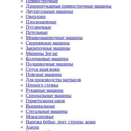
Прямострочные
Длиннорукавные прямострочные машины
Двухигольные машины
Оверлоки
Плоскошовные
Пуговичные
Петельные
Мешкозашивочные машины
Скорняжные машины
Закрепочные машины
Машины Зигзаг
Колонковые машины
Подшивочные машины
Спуск края кожи
Поясные машины
Для производства матрасов
Цепного стежка
Рукавные машины
Специальные машины
Герметизация швов
Вышивальные
Стегальные машины
Мокасиновые
Нарезка бейки, лент, стропы, кожи
Aurora