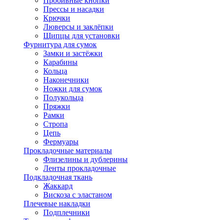
Пробивные кнопки
Прессы и насадки
Крючки
Люверсы и заклёпки
Щипцы для установки
Фурнитура для сумок
Замки и застёжки
Карабины
Кольца
Наконечники
Ножки для сумок
Полукольца
Пряжки
Рамки
Стропа
Цепь
Фермуары
Прокладочные материалы
Флизелины и дублерины
Ленты прокладочные
Подкладочная ткань
Жаккард
Вискоза с эластаном
Плечевые накладки
Подплечники