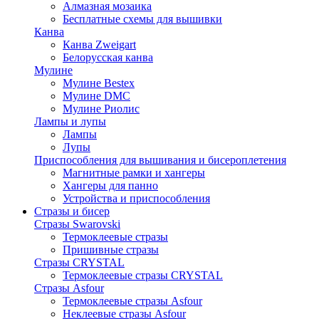
Алмазная мозаика
Бесплатные схемы для вышивки
Канва
Канва Zweigart
Белорусская канва
Мулине
Мулине Bestex
Мулине DMC
Мулине Риолис
Лампы и лупы
Лампы
Лупы
Приспособления для вышивания и бисероплетения
Магнитные рамки и хангеры
Хангеры для панно
Устройства и приспособления
Стразы и бисер
Стразы Swarovski
Термоклеевые стразы
Пришивные стразы
Стразы CRYSTAL
Термоклеевые стразы CRYSTAL
Стразы Asfour
Термоклеевые стразы Asfour
Неклеевые стразы Asfour