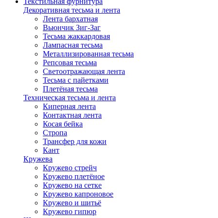
Текстильная фурнитура
Декоративная тесьма и лента
Лента бархатная
Вьюнчик Зиг-Заг
Тесьма жаккардовая
Лампасная тесьма
Металлизированная тесьма
Репсовая тесьма
Светоотражающая лента
Тесьма с пайетками
Плетёная тесьма
Техническая тесьма и лента
Киперная лента
Контактная лента
Косая бейка
Стропа
Трансфер для кожи
Кант
Кружева
Кружево стрейч
Кружево плетёное
Кружево на сетке
Кружево капроновое
Кружево и шитьё
Кружево гипюр