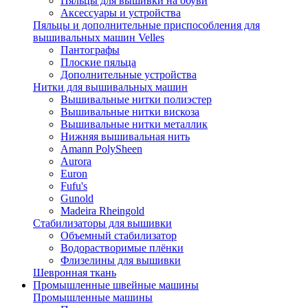
Пяльцы для вышивки на обуви
Аксессуары и устройства
Пяльцы и дополнительные приспособления для
вышивальных машин Velles
Пантографы
Плоские пяльца
Дополнительные устройства
Нитки для вышивальных машин
Вышивальные нитки полиэстер
Вышивальные нитки вискоза
Вышивальные нитки металлик
Нижняя вышивальная нить
Amann PolySheen
Aurora
Euron
Fufu's
Gunold
Madeira Rheingold
Стабилизаторы для вышивки
Объемный стабилизатор
Водорастворимые плёнки
Флизелины для вышивки
Шевронная ткань
Промышленные швейные машины
Промышленные машины