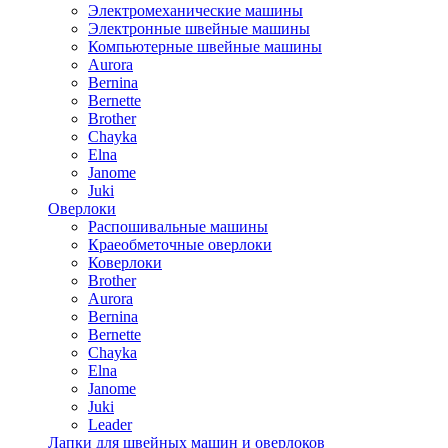
Электромеханические машины
Электронные швейные машины
Компьютерные швейные машины
Aurora
Bernina
Bernette
Brother
Chayka
Elna
Janome
Juki
Оверлоки
Распошивальные машины
Краеобметочные оверлоки
Коверлоки
Brother
Aurora
Bernina
Bernette
Chayka
Elna
Janome
Juki
Leader
Лапки для швейных машин и оверлоков