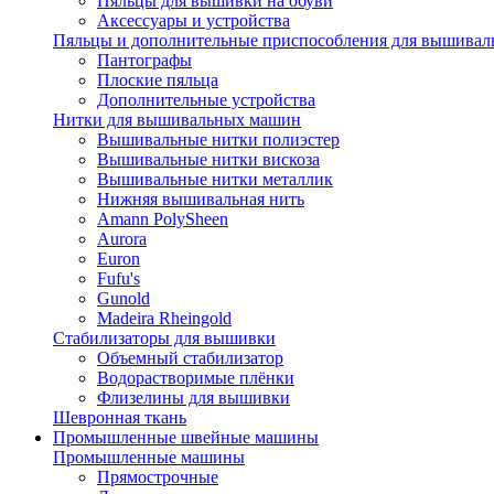
Пяльцы для вышивки на обуви
Аксессуары и устройства
Пяльцы и дополнительные приспособления для вышиваль
Пантографы
Плоские пяльца
Дополнительные устройства
Нитки для вышивальных машин
Вышивальные нитки полиэстер
Вышивальные нитки вискоза
Вышивальные нитки металлик
Нижняя вышивальная нить
Amann PolySheen
Aurora
Euron
Fufu's
Gunold
Madeira Rheingold
Стабилизаторы для вышивки
Объемный стабилизатор
Водорастворимые плёнки
Флизелины для вышивки
Шевронная ткань
Промышленные швейные машины
Промышленные машины
Прямострочные