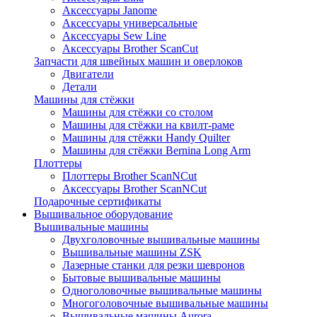
Аксессуары Janome
Аксессуары универсальные
Аксессуары Sew Line
Аксессуары Brother ScanCut
Запчасти для швейных машин и оверлоков
Двигатели
Детали
Машины для стёжки
Машины для стёжки со столом
Машины для стёжки на квилт-раме
Машины для стёжки Handy Quilter
Машины для стёжки Bernina Long Arm
Плоттеры
Плоттеры Brother ScanNCut
Аксессуары Brother ScanNCut
Подарочные сертификаты
Вышивальное оборудование
Вышивальные машины
Двухголовочные вышивальные машины
Вышивальные машины ZSK
Лазерные станки для резки шевронов
Бытовые вышивальные машины
Одноголовочные вышивальные машины
Многоголовочные вышивальные машины
Вышивальные машины Aurora