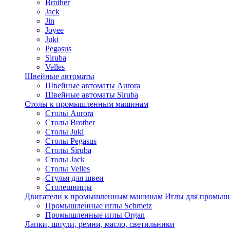
Brother
Jack
Jin
Joyee
Juki
Pegasus
Siruba
Velles
Швейные автоматы
Швейные автоматы Aurora
Швейные автоматы Siruba
Столы к промышленным машинам
Столы Aurora
Столы Brother
Столы Juki
Столы Pegasus
Столы Siruba
Столы Jack
Столы Velles
Стулья для швеи
Столешницы
Двигатели к промышленным машинам
Иглы для промы
Промышленные иглы Schmetz
Промышленные иглы Organ
Лапки, шпули, ремни, масло, светильники