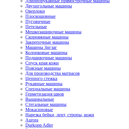
Длиннорукавные прямострочные машины
Двухигольные машины
Оверлоки
Плоскошовные
Пуговичные
Петельные
Мешкозашивочные машины
Скорняжные машины
Закрепочные машины
Машины Зигзаг
Колонковые машины
Подшивочные машины
Спуск края кожи
Поясные машины
Для производства матрасов
Цепного стежка
Рукавные машины
Специальные машины
Герметизация швов
Вышивальные
Стегальные машины
Мокасиновые
Нарезка бейки, лент, стропы, кожи
Aurora
Durkopp Adler