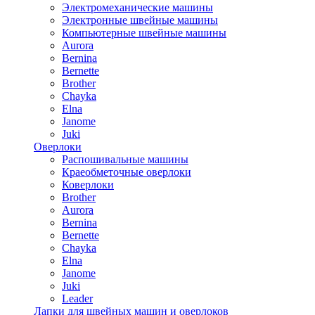
Электромеханические машины
Электронные швейные машины
Компьютерные швейные машины
Aurora
Bernina
Bernette
Brother
Chayka
Elna
Janome
Juki
Оверлоки
Распошивальные машины
Краеобметочные оверлоки
Коверлоки
Brother
Aurora
Bernina
Bernette
Chayka
Elna
Janome
Juki
Leader
Лапки для швейных машин и оверлоков