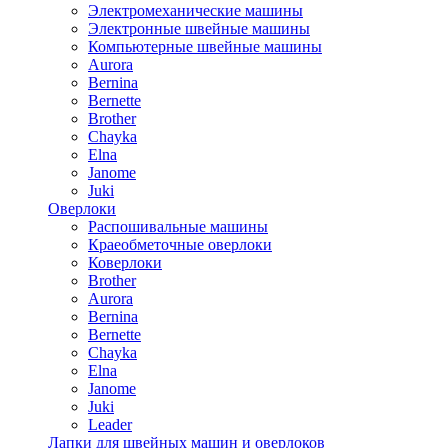
Электромеханические машины
Электронные швейные машины
Компьютерные швейные машины
Aurora
Bernina
Bernette
Brother
Chayka
Elna
Janome
Juki
Оверлоки
Распошивальные машины
Краеобметочные оверлоки
Коверлоки
Brother
Aurora
Bernina
Bernette
Chayka
Elna
Janome
Juki
Leader
Лапки для швейных машин и оверлоков