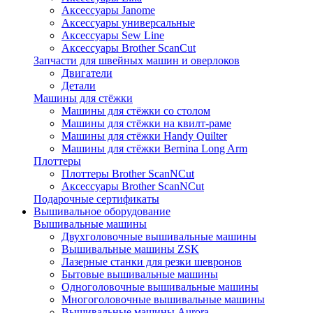
Аксессуары Janome
Аксессуары универсальные
Аксессуары Sew Line
Аксессуары Brother ScanCut
Запчасти для швейных машин и оверлоков
Двигатели
Детали
Машины для стёжки
Машины для стёжки со столом
Машины для стёжки на квилт-раме
Машины для стёжки Handy Quilter
Машины для стёжки Bernina Long Arm
Плоттеры
Плоттеры Brother ScanNCut
Аксессуары Brother ScanNCut
Подарочные сертификаты
Вышивальное оборудование
Вышивальные машины
Двухголовочные вышивальные машины
Вышивальные машины ZSK
Лазерные станки для резки шевронов
Бытовые вышивальные машины
Одноголовочные вышивальные машины
Многоголовочные вышивальные машины
Вышивальные машины Aurora