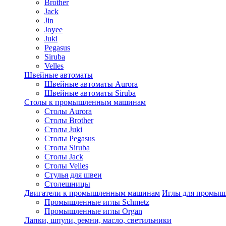
Brother
Jack
Jin
Joyee
Juki
Pegasus
Siruba
Velles
Швейные автоматы
Швейные автоматы Aurora
Швейные автоматы Siruba
Столы к промышленным машинам
Столы Aurora
Столы Brother
Столы Juki
Столы Pegasus
Столы Siruba
Столы Jack
Столы Velles
Стулья для швеи
Столешницы
Двигатели к промышленным машинам
Иглы для промы
Промышленные иглы Schmetz
Промышленные иглы Organ
Лапки, шпули, ремни, масло, светильники