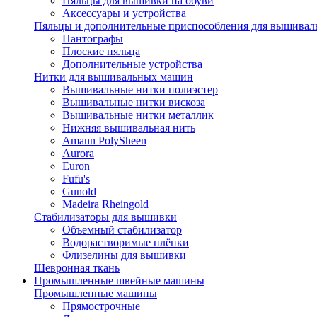
Пяльцы для вышивки на обуви
Аксессуары и устройства
Пяльцы и дополнительные приспособления для вышиваль
Пантографы
Плоские пяльца
Дополнительные устройства
Нитки для вышивальных машин
Вышивальные нитки полиэстер
Вышивальные нитки вискоза
Вышивальные нитки металлик
Нижняя вышивальная нить
Amann PolySheen
Aurora
Euron
Fufu's
Gunold
Madeira Rheingold
Стабилизаторы для вышивки
Объемный стабилизатор
Водорастворимые плёнки
Флизелины для вышивки
Шевронная ткань
Промышленные швейные машины
Промышленные машины
Прямострочные