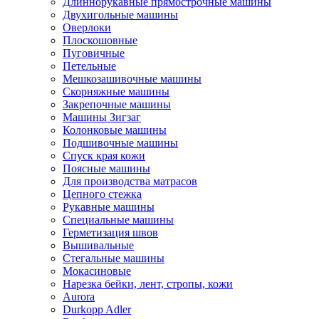
Длиннорукавные прямострочные машины
Двухигольные машины
Оверлоки
Плоскошовные
Пуговичные
Петельные
Мешкозашивочные машины
Скорняжные машины
Закрепочные машины
Машины Зигзаг
Колонковые машины
Подшивочные машины
Спуск края кожи
Поясные машины
Для производства матрасов
Цепного стежка
Рукавные машины
Специальные машины
Герметизация швов
Вышивальные
Стегальные машины
Мокасиновые
Нарезка бейки, лент, стропы, кожи
Aurora
Durkopp Adler