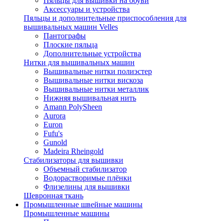
Пяльцы для вышивки на обуви
Аксессуары и устройства
Пяльцы и дополнительные приспособления для
вышивальных машин Velles
Пантографы
Плоские пяльца
Дополнительные устройства
Нитки для вышивальных машин
Вышивальные нитки полиэстер
Вышивальные нитки вискоза
Вышивальные нитки металлик
Нижняя вышивальная нить
Amann PolySheen
Aurora
Euron
Fufu's
Gunold
Madeira Rheingold
Стабилизаторы для вышивки
Объемный стабилизатор
Водорастворимые плёнки
Флизелины для вышивки
Шевронная ткань
Промышленные швейные машины
Промышленные машины