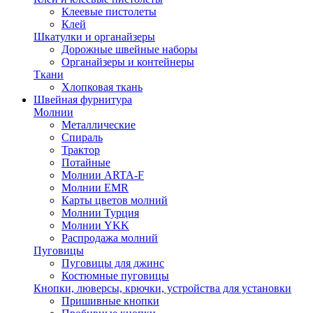
Клеевые пистолеты
Клей
Шкатулки и органайзеры
Дорожные швейные наборы
Органайзеры и контейнеры
Ткани
Хлопковая ткань
Швейная фурнитура
Молнии
Металлические
Спираль
Трактор
Потайные
Молнии ARTA-F
Молнии EMR
Карты цветов молний
Молнии Турция
Молнии YKK
Распродажа молний
Пуговицы
Пуговицы для джинс
Костюмные пуговицы
Кнопки, люверсы, крючки, устройства для установки
Пришивные кнопки