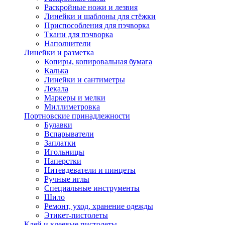
Раскройные ножи и лезвия
Линейки и шаблоны для стёжки
Приспособления для пэчворка
Ткани для пэчворка
Наполнители
Линейки и разметка
Копиры, копировальная бумага
Калька
Линейки и сантиметры
Лекала
Маркеры и мелки
Миллиметровка
Портновские принадлежности
Булавки
Вспарыватели
Заплатки
Игольницы
Наперстки
Нитевдеватели и пинцеты
Ручные иглы
Специальные инструменты
Шило
Ремонт, уход, хранение одежды
Этикет-пистолеты
Клей и клеевые пистолеты