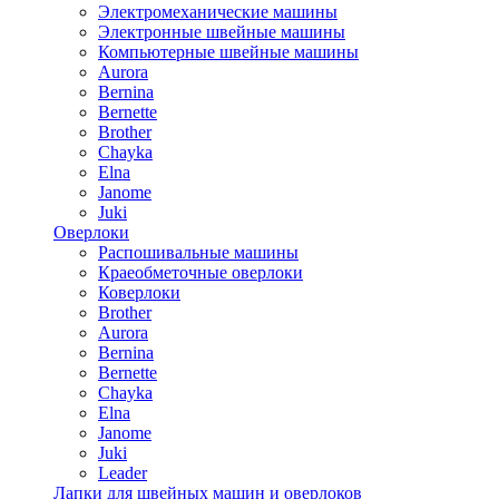
Электромеханические машины
Электронные швейные машины
Компьютерные швейные машины
Aurora
Bernina
Bernette
Brother
Chayka
Elna
Janome
Juki
Оверлоки
Распошивальные машины
Краеобметочные оверлоки
Коверлоки
Brother
Aurora
Bernina
Bernette
Chayka
Elna
Janome
Juki
Leader
Лапки для швейных машин и оверлоков