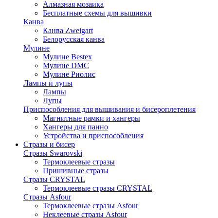
Алмазная мозаика
Бесплатные схемы для вышивки
Канва
Канва Zweigart
Белорусская канва
Мулине
Мулине Bestex
Мулине DMC
Мулине Риолис
Лампы и лупы
Лампы
Лупы
Приспособления для вышивания и бисероплетения
Магнитные рамки и хангеры
Хангеры для панно
Устройства и приспособления
Стразы и бисер
Стразы Swarovski
Термоклеевые стразы
Пришивные стразы
Стразы CRYSTAL
Термоклеевые стразы CRYSTAL
Стразы Asfour
Термоклеевые стразы Asfour
Неклеевые стразы Asfour