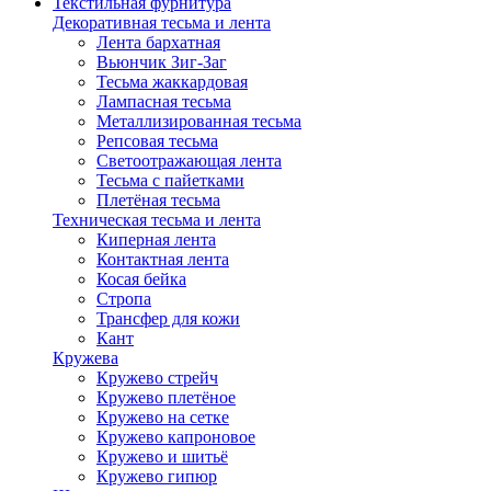
Текстильная фурнитура
Декоративная тесьма и лента
Лента бархатная
Вьюнчик Зиг-Заг
Тесьма жаккардовая
Лампасная тесьма
Металлизированная тесьма
Репсовая тесьма
Светоотражающая лента
Тесьма с пайетками
Плетёная тесьма
Техническая тесьма и лента
Киперная лента
Контактная лента
Косая бейка
Стропа
Трансфер для кожи
Кант
Кружева
Кружево стрейч
Кружево плетёное
Кружево на сетке
Кружево капроновое
Кружево и шитьё
Кружево гипюр