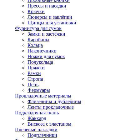
Пробивные кнопки
Прессы и насадки
Крючки
Люверсы и заклёпки
Щипцы для установки
Фурнитура для сумок
Замки и застёжки
Карабины
Кольца
Наконечники
Ножки для сумок
Полукольца
Пряжки
Рамки
Стропа
Цепь
Фермуары
Прокладочные материалы
Флизелины и дублерины
Ленты прокладочные
Подкладочная ткань
Жаккард
Вискоза с эластаном
Плечевые накладки
Подплечники