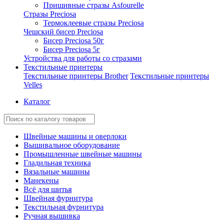
Пришивные стразы Asfourelle
Стразы Preciosa
Термоклеевые стразы Preciosa
Чешский бисер Preciosa
Бисер Preciosa 50г
Бисер Preciosa 5г
Устройства для работы со стразами
Текстильные принтеры
Текстильные принтеры Brother
Текстильные принтеры
Velles
Каталог
Швейные машины и оверлоки
Вышивальное оборудование
Промышленные швейные машины
Гладильная техника
Вязальные машины
Манекены
Всё для шитья
Швейная фурнитура
Текстильная фурнитура
Ручная вышивка