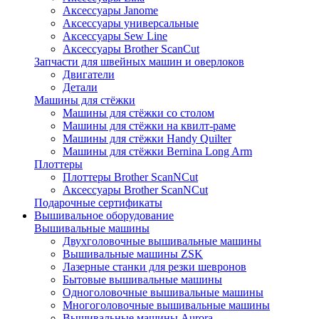
Аксессуары Janome
Аксессуары универсальные
Аксессуары Sew Line
Аксессуары Brother ScanCut
Запчасти для швейных машин и оверлоков
Двигатели
Детали
Машины для стёжки
Машины для стёжки со столом
Машины для стёжки на квилт-раме
Машины для стёжки Handy Quilter
Машины для стёжки Bernina Long Arm
Плоттеры
Плоттеры Brother ScanNCut
Аксессуары Brother ScanNCut
Подарочные сертификаты
Вышивальное оборудование
Вышивальные машины
Двухголовочные вышивальные машины
Вышивальные машины ZSK
Лазерные станки для резки шевронов
Бытовые вышивальные машины
Одноголовочные вышивальные машины
Многоголовочные вышивальные машины
Вышивальные машины Aurora