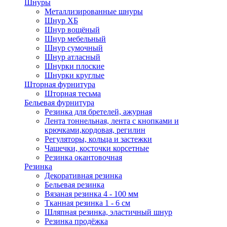
Шнуры
Металлизированные шнуры
Шнур ХБ
Шнур вощёный
Шнур мебельный
Шнур сумочный
Шнур атласный
Шнурки плоские
Шнурки круглые
Шторная фурнитура
Шторная тесьма
Бельевая фурнитура
Резинка для бретелей, ажурная
Лента тоннельная, лента с кнопками и
крючками,кордовая, регилин
Регуляторы, кольца и застежки
Чашечки, косточки корсетные
Резинка окантовочная
Резинка
Декоративная резинка
Бельевая резинка
Вязаная резинка 4 - 100 мм
Тканная резинка 1 - 6 см
Шляпная резинка, эластичный шнур
Резинка продёжка