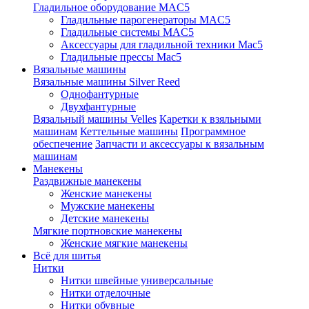
Гладильное оборудование MAC5
Гладильные парогенераторы MAC5
Гладильные системы MAC5
Аксессуары для гладильной техники Mac5
Гладильные прессы Mac5
Вязальные машины
Вязальные машины Silver Reed
Однофантурные
Двухфантурные
Вязальный машины Velles
Каретки к взяльными
машинам
Кеттельные машины
Программное
обеспечение
Запчасти и аксессуары к вязальным
машинам
Манекены
Раздвижные манекены
Женские манекены
Мужские манекены
Детские манекены
Мягкие портновские манекены
Женские мягкие манекены
Всё для шитья
Нитки
Нитки швейные универсальные
Нитки отделочные
Нитки обувные