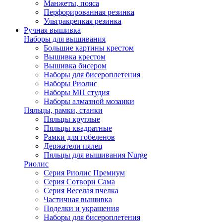
Манжеты, пояса
Перфорированная резинка
Ультракрепкая резинка
Ручная вышивка
Наборы для вышивания
Большие картины крестом
Вышивка крестом
Вышивка бисером
Наборы для бисероплетения
Наборы Риолис
Наборы МП студия
Наборы алмазной мозаики
Пяльцы, рамки, станки
Пяльцы круглые
Пяльцы квадратные
Рамки для гобеленов
Держатели пялец
Пяльцы для вышивания Nurge
Риолис
Серия Риолис Премиум
Серия Сотвори Сама
Серия Веселая пчелка
Частичная вышивка
Поделки и украшения
Наборы для бисероплетения