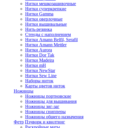
Нитки мешкозашивочные
Нитки суперкрепкие
Нитки Gamma
Нитки оверлочные
Нитки вышивальные
Нить-резинка
Стенды с наполнением
Нитки Amann Belfil, Serafil
Нитки Amann Mettler
Нитки Aurora
Нитки Dor Tak
Нитки Madeira
Нитки mH
Нитки NewStar
Нитки Sew Line
Наборы ниток
Карты цветов ниток
Ножницы
Ножницы портновские
Ножницы для вышивания
Ножницы зиг-заг
Ножницы снипперы
Ножницы общего назначения
Фетр
Пэчворк и квилтинг
Раскройные маты