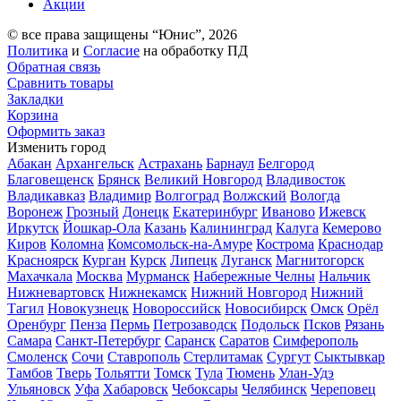
Акции
© все права защищены “Юнис”, 2026
Политика
и
Согласие
на обработку ПД
Обратная связь
Сравнить товары
Закладки
Корзина
Оформить заказ
Изменить город
Абакан
Архангельск
Астрахань
Барнаул
Белгород
Благовещенск
Брянск
Великий Новгород
Владивосток
Владикавказ
Владимир
Волгоград
Волжский
Вологда
Воронеж
Грозный
Донецк
Екатеринбург
Иваново
Ижевск
Иркутск
Йошкар-Ола
Казань
Калининград
Калуга
Кемерово
Киров
Коломна
Комсомольск-на-Амуре
Кострома
Краснодар
Красноярск
Курган
Курск
Липецк
Луганск
Магнитогорск
Махачкала
Москва
Мурманск
Набережные Челны
Нальчик
Нижневартовск
Нижнекамск
Нижний Новгород
Нижний
Тагил
Новокузнецк
Новороссийск
Новосибирск
Омск
Орёл
Оренбург
Пенза
Пермь
Петрозаводск
Подольск
Псков
Рязань
Самара
Санкт-Петербург
Саранск
Саратов
Симферополь
Смоленск
Сочи
Ставрополь
Стерлитамак
Сургут
Сыктывкар
Тамбов
Тверь
Тольятти
Томск
Тула
Тюмень
Улан-Удэ
Ульяновск
Уфа
Хабаровск
Чебоксары
Челябинск
Череповец