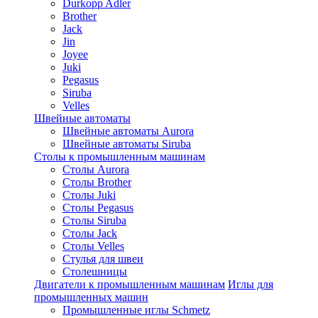
Durkopp Adler
Brother
Jack
Jin
Joyee
Juki
Pegasus
Siruba
Velles
Швейные автоматы
Швейные автоматы Aurora
Швейные автоматы Siruba
Столы к промышленным машинам
Столы Aurora
Столы Brother
Столы Juki
Столы Pegasus
Столы Siruba
Столы Jack
Столы Velles
Стулья для швеи
Столешницы
Двигатели к промышленным машинам
Иглы для
промышленных машин
Промышленные иглы Schmetz