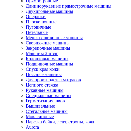
Прямострочные
Длиннорукавные прямострочные машины
Двухигольные машины
Оверлоки
Плоскошовные
Пуговичные
Петельные
Мешкозашивочные машины
Скорняжные машины
Закрепочные машины
Машины Зигзаг
Колонковые машины
Подшивочные машины
Спуск края кожи
Поясные машины
Для производства матрасов
Цепного стежка
Рукавные машины
Специальные машины
Герметизация швов
Вышивальные
Стегальные машины
Мокасиновые
Нарезка бейки, лент, стропы, кожи
Aurora